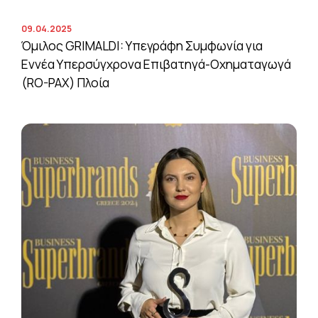
09.04.2025
Όμιλος GRIMALDI: Υπεγράφη Συμφωνία για
Εννέα Υπερσύγχρονα Επιβατηγά-Οχηματαγωγά
(RO-PAX) Πλοία