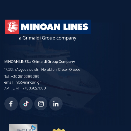
MINOAN LINES a Grimaldi Group Company
|
17, 25th Avgoustou str.
Heraklion, Crete - Greece
Tel.:
+30 2810399899
email:
info@minoan.gr
ΑΡ.Γ.Ε.ΜΗ. 77083027000