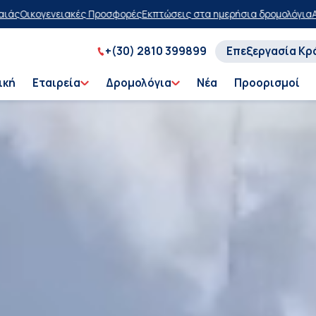
σεις στα ημερήσια δρομολόγια
Αγοράστε τώρα, πληρώστε αργότερα 
+(30) 2810 399899
Επεξεργασία Κρ
ική
Εταιρεία
Δρομολόγια
Νέα
Προορισμοί