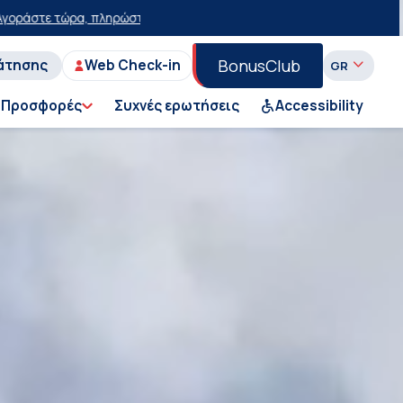
με έκπτωση 15 ευρώ!
50% έκπτωση στο εισιτήριο του Ι.Χ. στη Γραμμή
BonusClub
άτησης
Web Check-in
Προσφορές
Συχνές ερωτήσεις
Accessibility