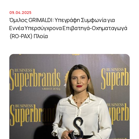
09.04.2025
Όμιλος GRIMALDI: Υπεγράφη Συμφωνία για
Εννέα Υπερσύγχρονα Επιβατηγά-Οχηματαγωγά
(RO-PAX) Πλοία