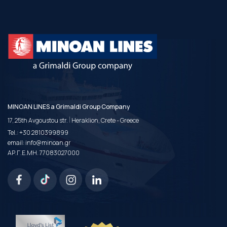
MINOAN LINES a Grimaldi Group Company
|
17, 25th Avgoustou str.
Heraklion, Crete - Greece
Tel.:
+30 2810399899
email:
info@minoan.gr
ΑΡ.Γ.Ε.ΜΗ. 77083027000