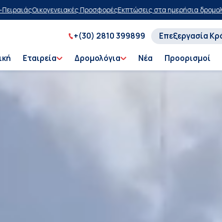
ορές
Εκπτώσεις στα ημερήσια δρομολόγια
Αγοράστε τώρα, πληρώστε α
+(30) 2810 399899
Επεξεργασία Κρ
ική
Εταιρεία
Δρομολόγια
Νέα
Προορισμοί