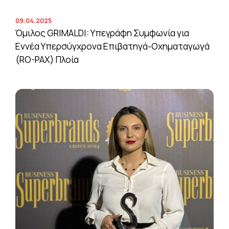
09.04.2025
Όμιλος GRIMALDI: Υπεγράφη Συμφωνία για
Εννέα Υπερσύγχρονα Επιβατηγά-Οχηματαγωγά
(RO-PAX) Πλοία