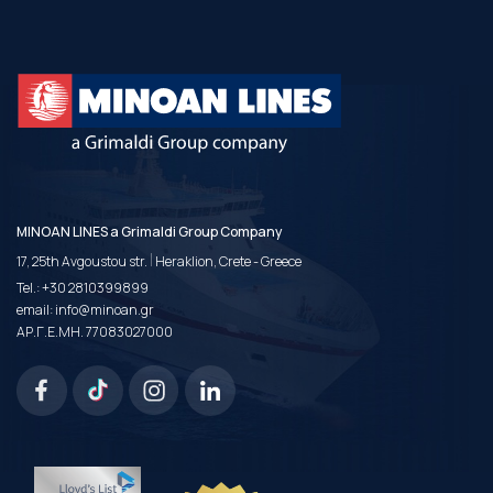
MINOAN LINES a Grimaldi Group Company
|
17, 25th Avgoustou str.
Heraklion, Crete - Greece
Tel.:
+30 2810399899
email:
info@minoan.gr
ΑΡ.Γ.Ε.ΜΗ. 77083027000