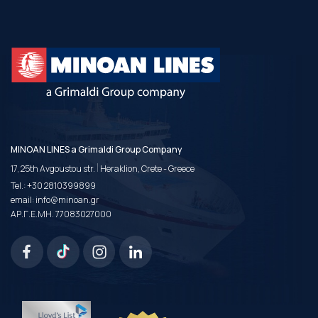
MINOAN LINES a Grimaldi Group Company
|
17, 25th Avgoustou str.
Heraklion, Crete - Greece
Tel.:
+30 2810399899
email:
info@minoan.gr
ΑΡ.Γ.Ε.ΜΗ. 77083027000