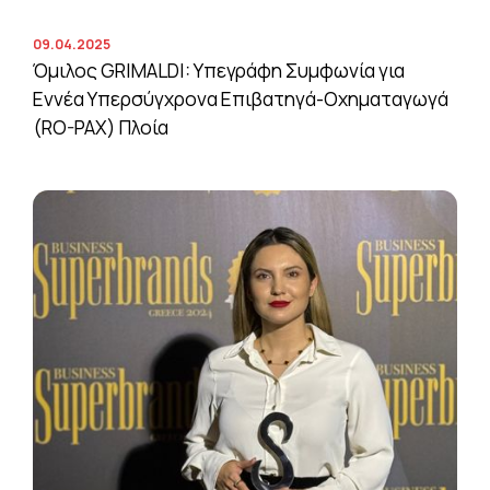
09.04.2025
Όμιλος GRIMALDI: Υπεγράφη Συμφωνία για
Εννέα Υπερσύγχρονα Επιβατηγά-Οχηματαγωγά
(RO-PAX) Πλοία