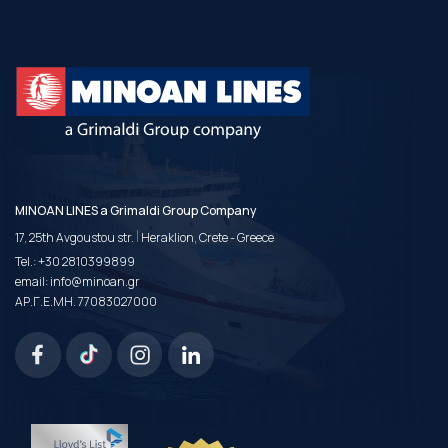
MINOAN LINES a Grimaldi Group Company
|
17, 25th Avgoustou str.
Heraklion, Crete - Greece
Tel.:
+30 2810399899
email:
info@minoan.gr
ΑΡ.Γ.Ε.ΜΗ. 77083027000