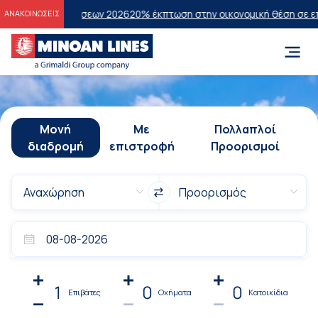
ξετάσεων 2026
20% έκπτωση στην οικονομική θέση σε επιλεγμένα δρ
ΑΝΑΚΟΙΝΩΣΕΙΣ
Μονή
Με
Πολλαπλοί
διαδρομή
επιστροφή
Προορισμοί
1
0
0
Επιβάτες
Οχήματα
Κατοικίδια