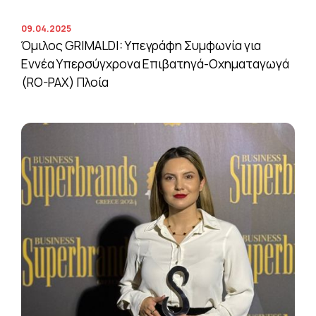
09.04.2025
Όμιλος GRIMALDI: Υπεγράφη Συμφωνία για
Εννέα Υπερσύγχρονα Επιβατηγά-Οχηματαγωγά
(RO-PAX) Πλοία