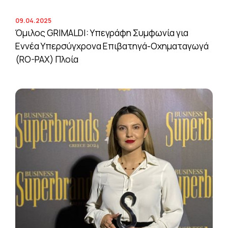
09.04.2025
Όμιλος GRIMALDI: Υπεγράφη Συμφωνία για
Εννέα Υπερσύγχρονα Επιβατηγά-Οχηματαγωγά
(RO-PAX) Πλοία