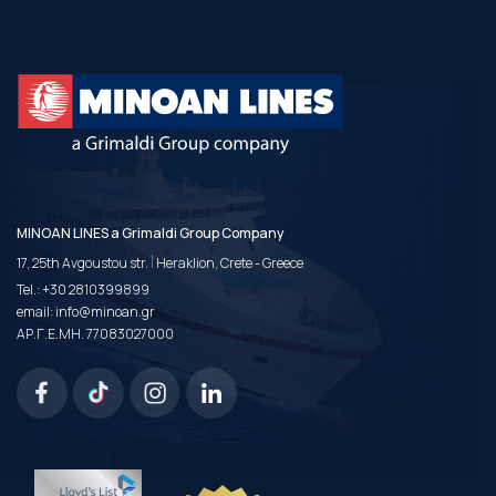
MINOAN LINES a Grimaldi Group Company
|
17, 25th Avgoustou str.
Heraklion, Crete - Greece
Tel.:
+30 2810399899
email:
info@minoan.gr
ΑΡ.Γ.Ε.ΜΗ. 77083027000