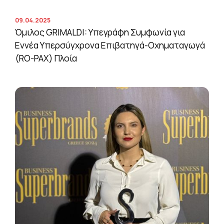
09.04.2025
Όμιλος GRIMALDI: Υπεγράφη Συμφωνία για
Εννέα Υπερσύγχρονα Επιβατηγά-Οχηματαγωγά
(RO-PAX) Πλοία