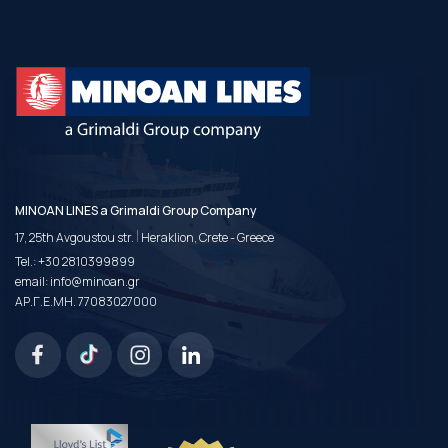
MINOAN LINES a Grimaldi Group Company
|
17, 25th Avgoustou str.
Heraklion, Crete - Greece
Tel.:
+30 2810399899
email:
info@minoan.gr
ΑΡ.Γ.Ε.ΜΗ. 77083027000