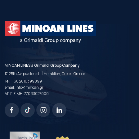
MINOAN LINES a Grimaldi Group Company
|
17, 25th Avgoustou str.
Heraklion, Crete - Greece
Tel.:
+30 2810399899
email:
info@minoan.gr
ΑΡ.Γ.Ε.ΜΗ. 77083027000