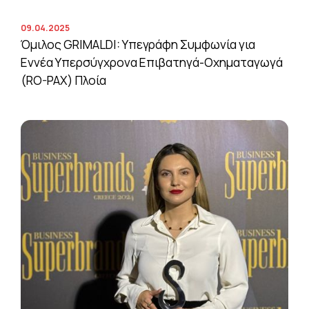
09.04.2025
Όμιλος GRIMALDI: Υπεγράφη Συμφωνία για
Εννέα Υπερσύγχρονα Επιβατηγά-Οχηματαγωγά
(RO-PAX) Πλοία