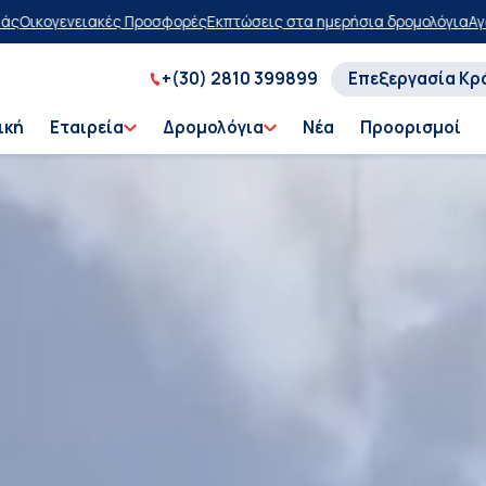
ώσεις στα ημερήσια δρομολόγια
Αγοράστε τώρα, πληρώστε αργότερα 
+(30) 2810 399899
Επεξεργασία Κρ
ική
Εταιρεία
Δρομολόγια
Νέα
Προορισμοί