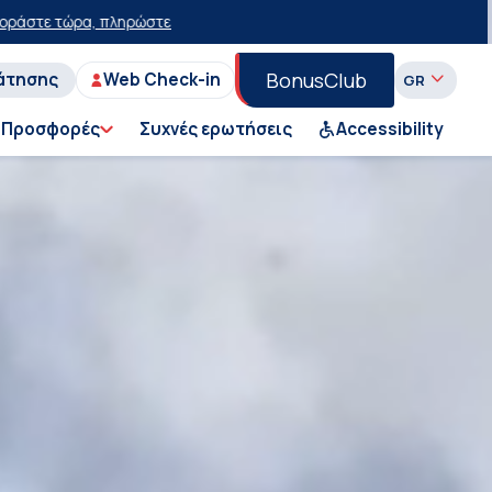
με έκπτωση 15 ευρώ!
50% έκπτωση στο εισιτήριο του Ι.Χ. στη Γραμμ
BonusClub
άτησης
Web Check-in
Προσφορές
Συχνές ερωτήσεις
Accessibility