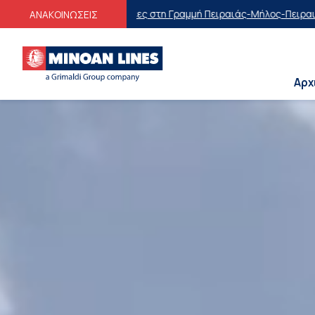
στη Γραμμή Πειραιάς-Μήλος-Πειραιάς
Οικογενειακές Προσφορές
Εκπτ
ΑΝΑΚΟΙΝΩΣΕΙΣ
Αρχ