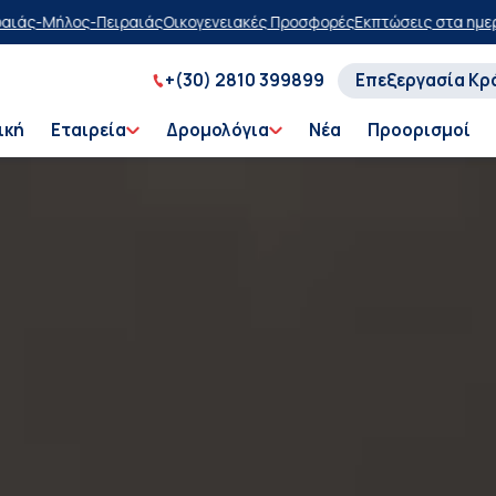
ς Προσφορές
Εκπτώσεις στα ημερήσια δρομολόγια
Αγοράστε τώρα, πλ
+(30) 2810 399899
Επεξεργασία Κρ
ική
Εταιρεία
Δρομολόγια
Νέα
Προορισμοί