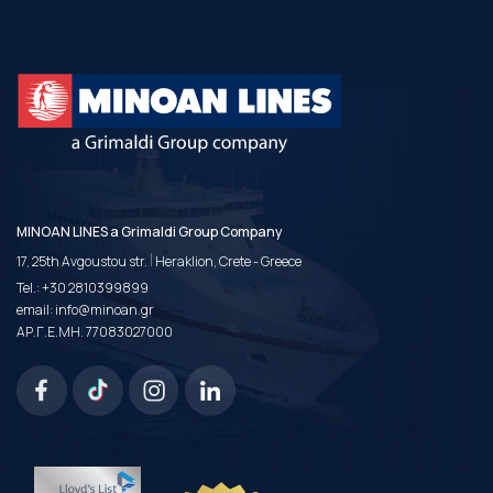
MINOAN LINES a Grimaldi Group Company
|
17, 25th Avgoustou str.
Heraklion, Crete - Greece
Tel.:
+30 2810399899
email:
info@minoan.gr
ΑΡ.Γ.Ε.ΜΗ. 77083027000