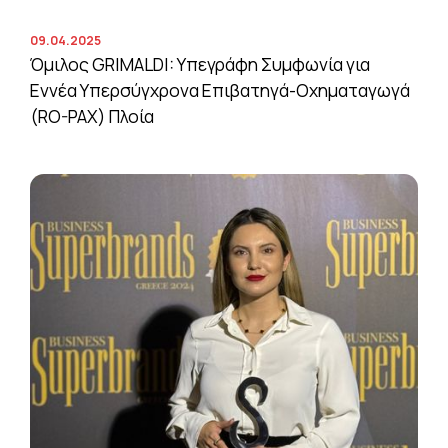
09.04.2025
Όμιλος GRIMALDI: Υπεγράφη Συμφωνία για
Εννέα Υπερσύγχρονα Επιβατηγά-Οχηματαγωγά
(RO-PAX) Πλοία