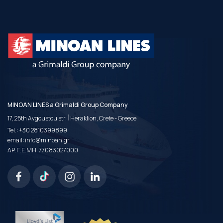
MINOAN LINES a Grimaldi Group Company
|
17, 25th Avgoustou str.
Heraklion, Crete - Greece
Tel.:
+30 2810399899
email:
info@minoan.gr
ΑΡ.Γ.Ε.ΜΗ. 77083027000