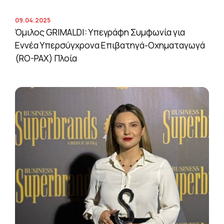
09.04.2025
Όμιλος GRIMALDI: Υπεγράφη Συμφωνία για
Εννέα Υπερσύγχρονα Επιβατηγά-Οχηματαγωγά
(RO-PAX) Πλοία