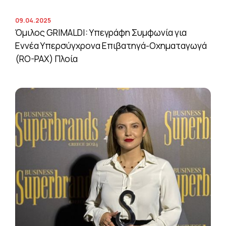
09.04.2025
Όμιλος GRIMALDI: Υπεγράφη Συμφωνία για
Εννέα Υπερσύγχρονα Επιβατηγά-Οχηματαγωγά
(RO-PAX) Πλοία