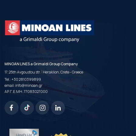
MINOAN LINES a Grimaldi Group Company
|
17, 25th Avgoustou str.
Heraklion, Crete - Greece
Tel.:
+30 2810399899
email:
info@minoan.gr
ΑΡ.Γ.Ε.ΜΗ. 77083027000