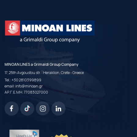
MINOAN LINES a Grimaldi Group Company
|
17, 25th Avgoustou str.
Heraklion, Crete - Greece
Tel.:
+30 2810399899
email:
info@minoan.gr
ΑΡ.Γ.Ε.ΜΗ. 77083027000