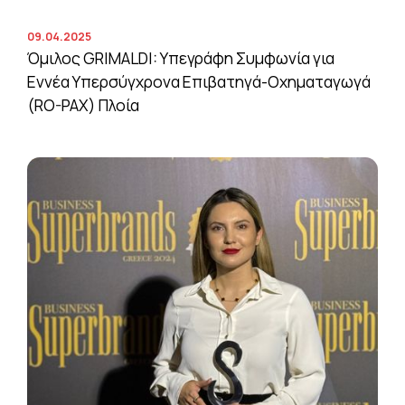
09.04.2025
Όμιλος GRIMALDI: Υπεγράφη Συμφωνία για
Εννέα Υπερσύγχρονα Επιβατηγά-Οχηματαγωγά
(RO-PAX) Πλοία