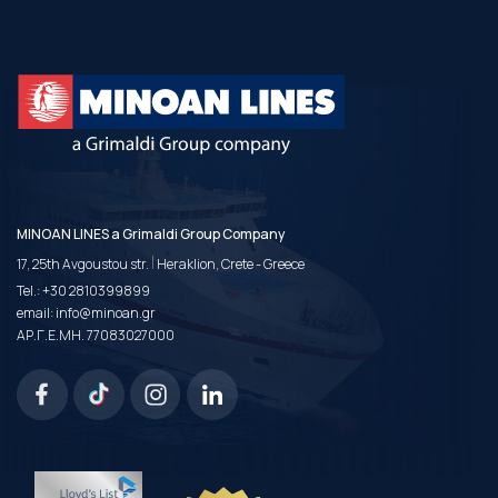
MINOAN LINES a Grimaldi Group Company
|
17, 25th Avgoustou str.
Heraklion, Crete - Greece
Tel.:
+30 2810399899
email:
info@minoan.gr
ΑΡ.Γ.Ε.ΜΗ. 77083027000