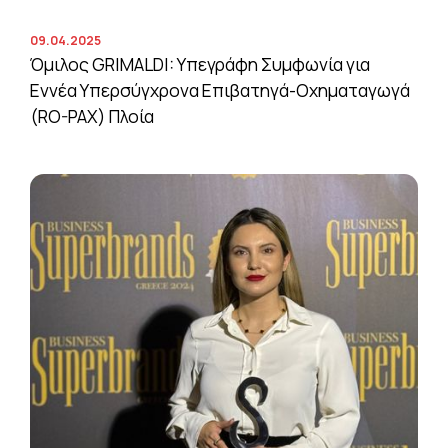
09.04.2025
Όμιλος GRIMALDI: Υπεγράφη Συμφωνία για
Εννέα Υπερσύγχρονα Επιβατηγά-Οχηματαγωγά
(RO-PAX) Πλοία