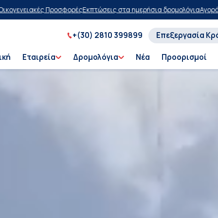
σεις στα ημερήσια δρομολόγια
Αγοράστε τώρα, πληρώστε αργότερα 
+(30) 2810 399899
Επεξεργασία Κρ
ική
Εταιρεία
Δρομολόγια
Νέα
Προορισμοί