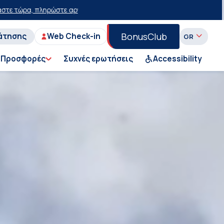
με έκπτωση 15 ευρώ!
50% έκπτωση στο εισιτήριο του Ι.Χ. στη Γραμμή
BonusClub
άτησης
Web Check-in
Προσφορές
Συχνές ερωτήσεις
Accessibility