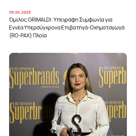
09.04.2025
Όμιλος GRIMALDI: Υπεγράφη Συμφωνία για
Εννέα Υπερσύγχρονα Επιβατηγά-Οχηματαγωγά
(RO-PAX) Πλοία