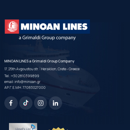
MINOAN LINES a Grimaldi Group Company
|
17, 25th Avgoustou str.
Heraklion, Crete - Greece
Tel.:
+30 2810399899
email:
info@minoan.gr
ΑΡ.Γ.Ε.ΜΗ. 77083027000