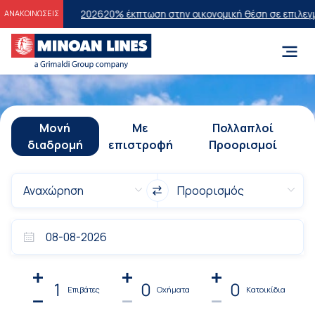
εων 2026
20% έκπτωση στην οικονομική θέση σε επιλεγμένα δρομολόγ
ΑΝΑΚΟΙΝΩΣΕΙΣ
Μονή
Με
Πολλαπλοί
διαδρομή
επιστροφή
Προορισμοί
1
0
0
Επιβάτες
Οχήματα
Κατοικίδια