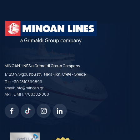
MINOAN LINES a Grimaldi Group Company
|
17, 25th Avgoustou str.
Heraklion, Crete - Greece
Tel.:
+30 2810399899
email:
info@minoan.gr
ΑΡ.Γ.Ε.ΜΗ. 77083027000