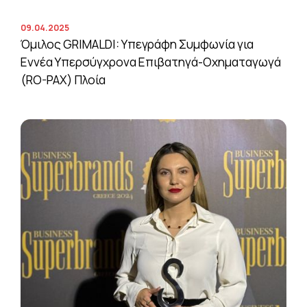
09.04.2025
Όμιλος GRIMALDI: Υπεγράφη Συμφωνία για
Εννέα Υπερσύγχρονα Επιβατηγά-Οχηματαγωγά
(RO-PAX) Πλοία