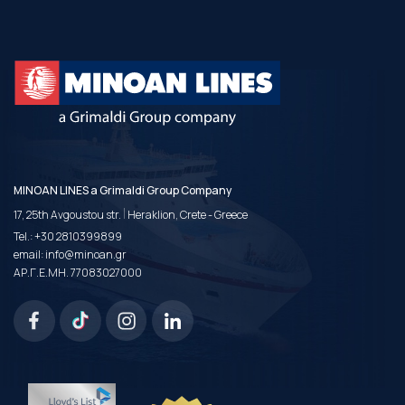
MINOAN LINES a Grimaldi Group Company
|
17, 25th Avgoustou str.
Heraklion, Crete - Greece
Tel.:
+30 2810399899
email:
info@minoan.gr
ΑΡ.Γ.Ε.ΜΗ. 77083027000