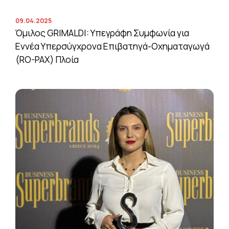
09.04.2025
Όμιλος GRIMALDI: Υπεγράφη Συμφωνία για
Εννέα Υπερσύγχρονα Επιβατηγά-Οχηματαγωγά
(RO-PAX) Πλοία