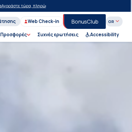
τερα με έκπτωση 15 ευρώ!
50% έκπτωση στο εισιτήριο του Ι.Χ. στη 
BonusClub
άτησης
Web Check-in
Προσφορές
Συχνές ερωτήσεις
Accessibility