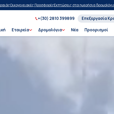
ς
Εκπτώσεις στα ημερήσια δρομολόγια
Αγοράστε τώρα, πληρώστε αργό
+(30) 2810 399899
Επεξεργασία Κρ
ική
Εταιρεία
Δρομολόγια
Νέα
Προορισμοί