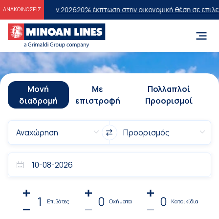
σεων 2026
20% έκπτωση στην οικονομική θέση σε επιλεγμένα δρομολό
ΑΝΑΚΟΙΝΩΣΕΙΣ
Μονή
Με
Πολλαπλοί
διαδρομή
επιστροφή
Προορισμοί
1
0
0
Επιβάτες
Οχήματα
Κατοικίδια