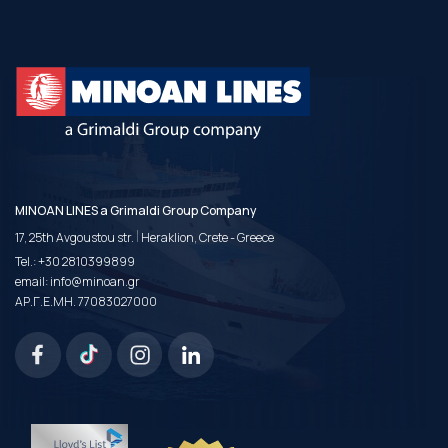
MINOAN LINES a Grimaldi Group Company
|
17, 25th Avgoustou str.
Heraklion, Crete - Greece
Tel.:
+30 2810399899
email:
info@minoan.gr
ΑΡ.Γ.Ε.ΜΗ. 77083027000