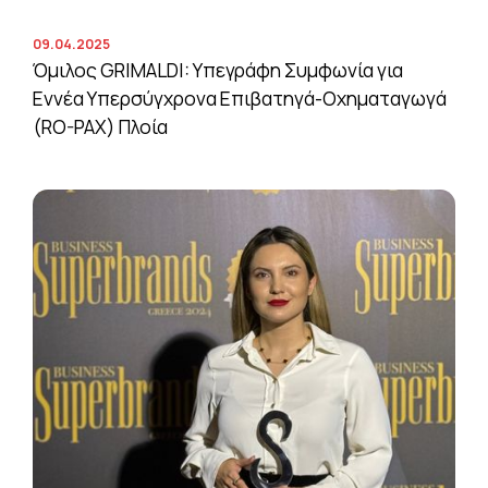
09.04.2025
Όμιλος GRIMALDI: Υπεγράφη Συμφωνία για
Εννέα Υπερσύγχρονα Επιβατηγά-Οχηματαγωγά
(RO-PAX) Πλοία