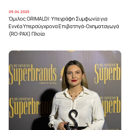
09.04.2025
Όμιλος GRIMALDI: Υπεγράφη Συμφωνία για
Εννέα Υπερσύγχρονα Επιβατηγά-Οχηματαγωγά
(RO-PAX) Πλοία