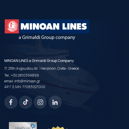
MINOAN LINES a Grimaldi Group Company
|
17, 25th Avgoustou str.
Heraklion, Crete - Greece
Tel.:
+30 2810399899
email:
info@minoan.gr
ΑΡ.Γ.Ε.ΜΗ. 77083027000