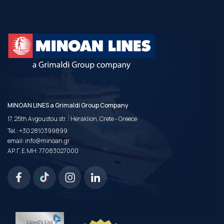
MINOAN LINES a Grimaldi Group Company
|
17, 25th Avgoustou str.
Heraklion, Crete - Greece
Tel.:
+30 2810399899
email:
info@minoan.gr
ΑΡ.Γ.Ε.ΜΗ. 77083027000