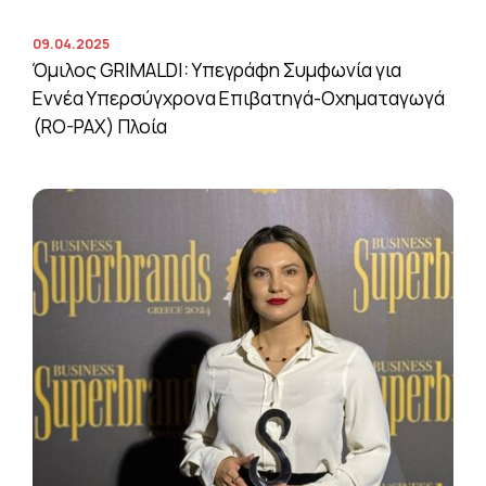
09.04.2025
Όμιλος GRIMALDI: Υπεγράφη Συμφωνία για
Εννέα Υπερσύγχρονα Επιβατηγά-Οχηματαγωγά
(RO-PAX) Πλοία