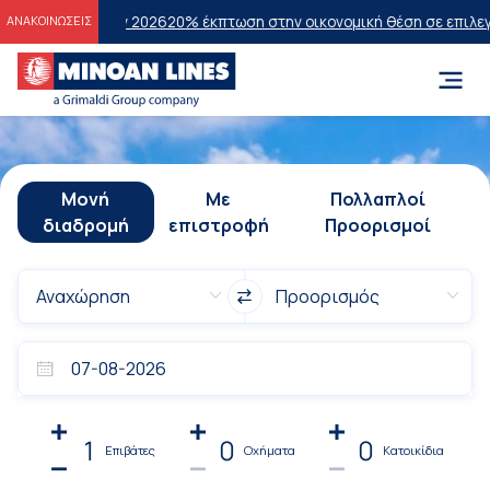
εων 2026
20% έκπτωση στην οικονομική θέση σε επιλεγμένα δρομολό
ΑΝΑΚΟΙΝΩΣΕΙΣ
Μονή
Με
Πολλαπλοί
διαδρομή
επιστροφή
Προορισμοί
1
0
0
Επιβάτες
Οχήματα
Κατοικίδια