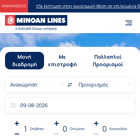
026
20% έκπτωση στην οικονομική θέση σε επιλεγμένα δρομολόγια θέ
ΑΝΑΚΟΙΝΩΣΕΙΣ
Μονή
Με
Πολλαπλοί
διαδρομή
επιστροφή
Προορισμοί
1
0
0
Επιβάτες
Οχήματα
Κατοικίδια