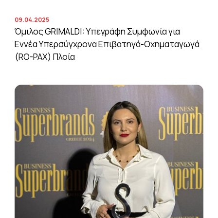
09.04.2025
Όμιλος GRIMALDI: Υπεγράφη Συμφωνία για
Εννέα Υπερσύγχρονα Επιβατηγά-Οχηματαγωγά
(RO-PAX) Πλοία