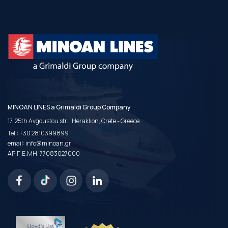
MINOAN LINES a Grimaldi Group Company
|
17, 25th Avgoustou str.
Heraklion, Crete - Greece
Tel.:
+30 2810399899
email:
info@minoan.gr
ΑΡ.Γ.Ε.ΜΗ. 77083027000