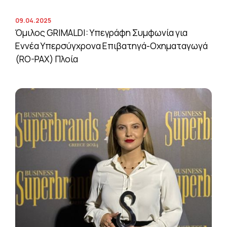
09.04.2025
Όμιλος GRIMALDI: Υπεγράφη Συμφωνία για
Εννέα Υπερσύγχρονα Επιβατηγά-Οχηματαγωγά
(RO-PAX) Πλοία