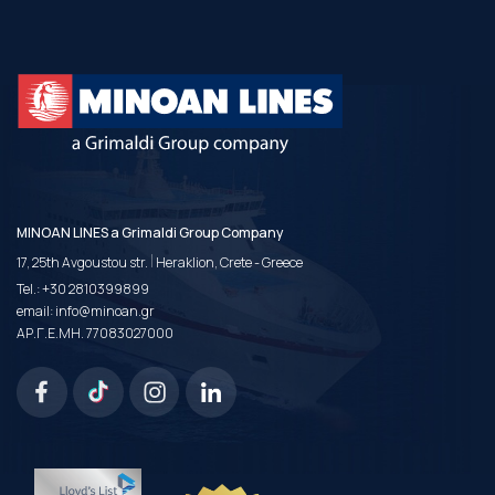
MINOAN LINES a Grimaldi Group Company
|
17, 25th Avgoustou str.
Heraklion, Crete - Greece
Tel.:
+30 2810399899
email:
info@minoan.gr
ΑΡ.Γ.Ε.ΜΗ. 77083027000