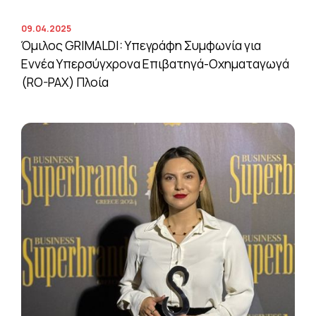
09.04.2025
Όμιλος GRIMALDI: Υπεγράφη Συμφωνία για
Εννέα Υπερσύγχρονα Επιβατηγά-Οχηματαγωγά
(RO-PAX) Πλοία