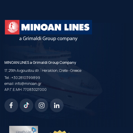
MINOAN LINES a Grimaldi Group Company
|
17, 25th Avgoustou str.
Heraklion, Crete - Greece
Tel.:
+30 2810399899
email:
info@minoan.gr
ΑΡ.Γ.Ε.ΜΗ. 77083027000