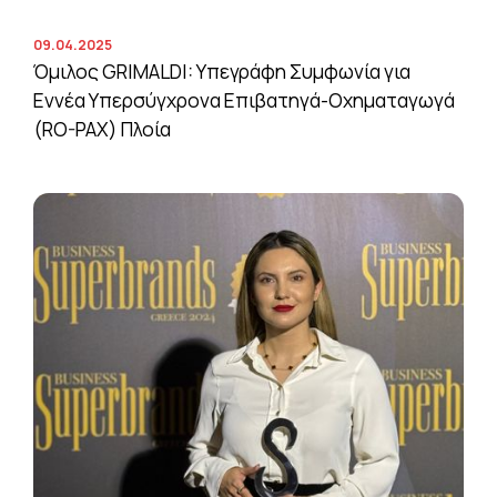
09.04.2025
Όμιλος GRIMALDI: Υπεγράφη Συμφωνία για
Εννέα Υπερσύγχρονα Επιβατηγά-Οχηματαγωγά
(RO-PAX) Πλοία