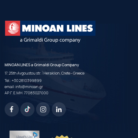
MINOAN LINES a Grimaldi Group Company
|
17, 25th Avgoustou str.
Heraklion, Crete - Greece
Tel.:
+30 2810399899
email:
info@minoan.gr
ΑΡ.Γ.Ε.ΜΗ. 77083027000