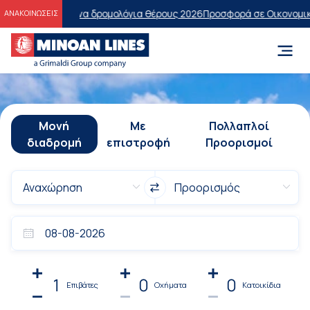
εγμένα δρομολόγια θέρους 2026
Προσφορά σε Οικονομική Θέση για Ο
ΑΝΑΚΟΙΝΩΣΕΙΣ
Μονή
Με
Πολλαπλοί
διαδρομή
επιστροφή
Προορισμοί
1
0
0
Επιβάτες
Οχήματα
Κατοικίδια