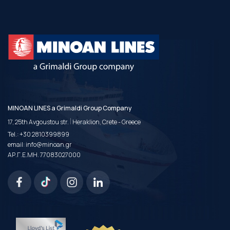
MINOAN LINES a Grimaldi Group Company
|
17, 25th Avgoustou str.
Heraklion, Crete - Greece
Tel.:
+30 2810399899
email:
info@minoan.gr
ΑΡ.Γ.Ε.ΜΗ. 77083027000