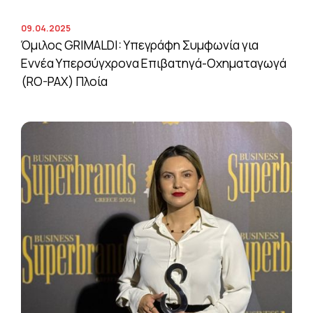
09.04.2025
Όμιλος GRIMALDI: Υπεγράφη Συμφωνία για
Εννέα Υπερσύγχρονα Επιβατηγά-Οχηματαγωγά
(RO-PAX) Πλοία