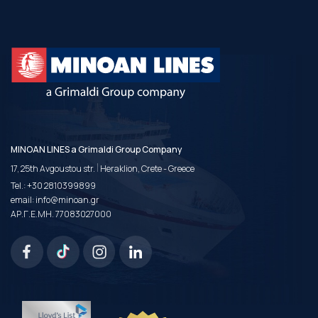
MINOAN LINES a Grimaldi Group Company
|
17, 25th Avgoustou str.
Heraklion, Crete - Greece
Tel.:
+30 2810399899
email:
info@minoan.gr
ΑΡ.Γ.Ε.ΜΗ. 77083027000