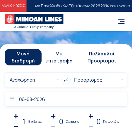
χόντες των Πανελλαδικών Εξετάσεων 2026
20% έκπτωση στην οικονομι
ΑΝΑΚΟΙΝΩΣΕΙΣ
Μονή
Με
Πολλαπλοί
διαδρομή
επιστροφή
Προορισμοί
1
0
0
Επιβάτες
Οχήματα
Κατοικίδια