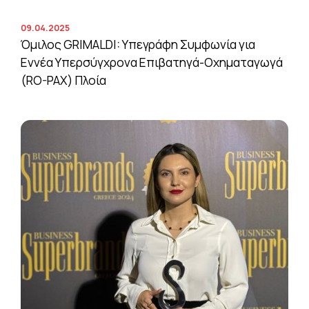
09.04.2025
Όμιλος GRIMALDI: Υπεγράφη Συμφωνία για
Εννέα Υπερσύγχρονα Επιβατηγά-Οχηματαγωγά
(RO-PAX) Πλοία