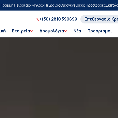
άς
Οικογενειακές Προσφορές
Εκπτώσεις στα ημερήσια δρομολόγια
Αγ
+(30) 2810 399899
Επεξεργασία Κρ
ική
Εταιρεία
Δρομολόγια
Νέα
Προορισμοί