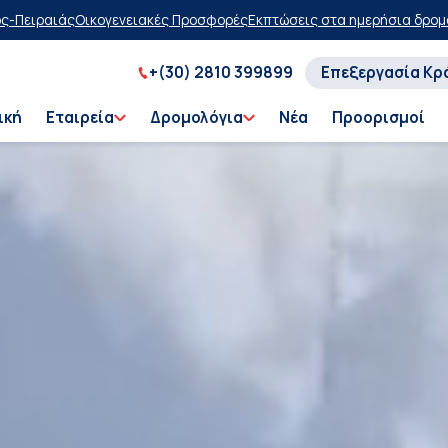
φορές
Εκπτώσεις στα ημερήσια δρομολόγια
Αγοράστε τώρα, πληρώστε 
+(30) 2810 399899
Επεξεργασία Κρ
ική
Εταιρεία
Δρομολόγια
Νέα
Προορισμοί