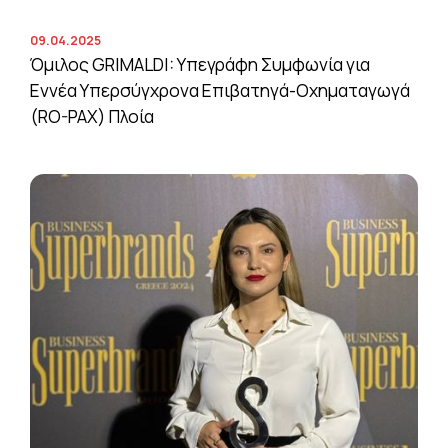
09.04.2025
Όμιλος GRIMALDI: Υπεγράφη Συμφωνία για
Εννέα Υπερσύγχρονα Επιβατηγά-Οχηματαγωγά
(RO-PAX) Πλοία