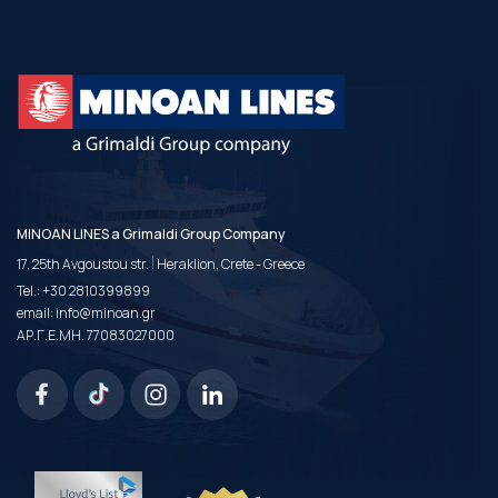
MINOAN LINES a Grimaldi Group Company
|
17, 25th Avgoustou str.
Heraklion, Crete - Greece
Tel.:
+30 2810399899
email:
info@minoan.gr
ΑΡ.Γ.Ε.ΜΗ. 77083027000