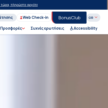
με έκπτωση 15 ευρώ!
50% έκπτωση στο εισιτήριο του Ι.Χ. στη Γραμμή
BonusClub
άτησης
Web Check-in
Προσφορές
Συχνές ερωτήσεις
Accessibility