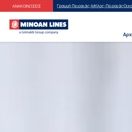
στη Γραμμή Πειραιάς-Μήλος-Πειραιάς
Οικογενειακές Προσφορές
Εκπτώ
ΑΝΑΚΟΙΝΩΣΕΙΣ
Αρχ