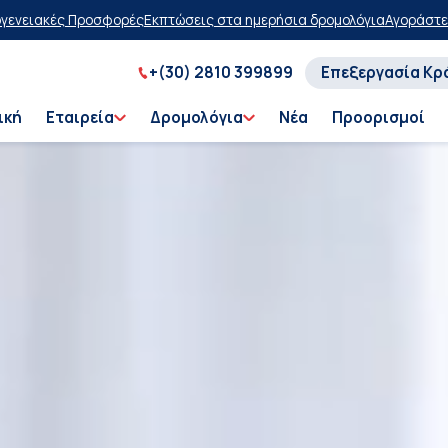
σεις στα ημερήσια δρομολόγια
Αγοράστε τώρα, πληρώστε αργότερα 
+(30) 2810 399899
Επεξεργασία Κρ
ική
Εταιρεία
Δρομολόγια
Νέα
Προορισμοί