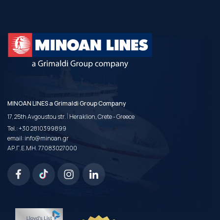
MINOAN LINES a Grimaldi Group Company
|
17, 25th Avgoustou str.
Heraklion, Crete - Greece
Tel.:
+30 2810399899
email:
info@minoan.gr
ΑΡ.Γ.Ε.ΜΗ. 77083027000