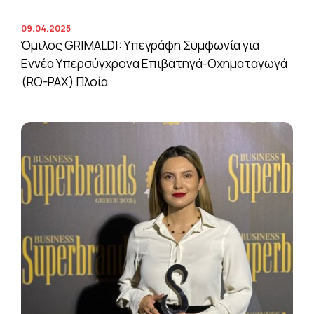
09.04.2025
Όμιλος GRIMALDI: Υπεγράφη Συμφωνία για
Εννέα Υπερσύγχρονα Επιβατηγά-Οχηματαγωγά
(RO-PAX) Πλοία