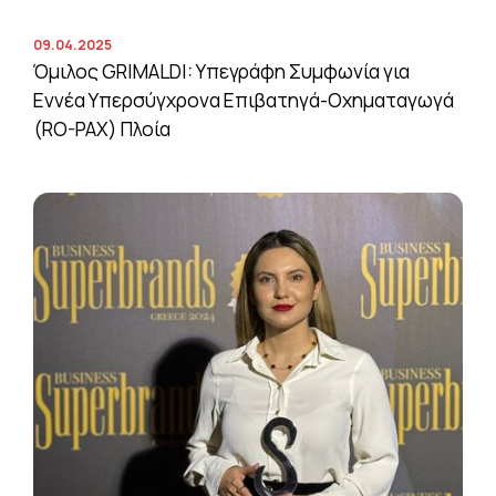
09.04.2025
Όμιλος GRIMALDI: Υπεγράφη Συμφωνία για
Εννέα Υπερσύγχρονα Επιβατηγά-Οχηματαγωγά
(RO-PAX) Πλοία