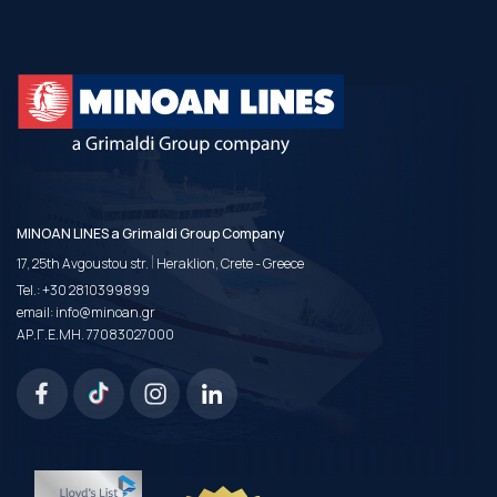
MINOAN LINES a Grimaldi Group Company
|
17, 25th Avgoustou str.
Heraklion, Crete - Greece
Tel.:
+30 2810399899
email:
info@minoan.gr
ΑΡ.Γ.Ε.ΜΗ. 77083027000