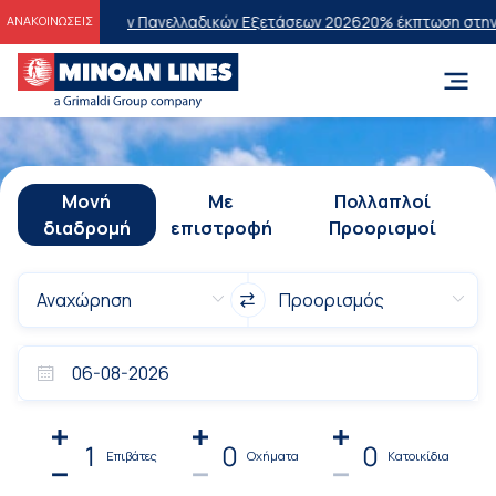
ς των Πανελλαδικών Εξετάσεων 2026
20% έκπτωση στην οικονομική θέ
ΑΝΑΚΟΙΝΩΣΕΙΣ
Μονή
Με
Πολλαπλοί
διαδρομή
επιστροφή
Προορισμοί
1
0
0
Επιβάτες
Οχήματα
Κατοικίδια