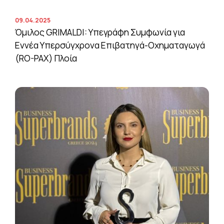
09.04.2025
Όμιλος GRIMALDI: Υπεγράφη Συμφωνία για
Εννέα Υπερσύγχρονα Επιβατηγά-Οχηματαγωγά
(RO-PAX) Πλοία