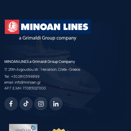
MINOAN LINES a Grimaldi Group Company
|
17, 25th Avgoustou str.
Heraklion, Crete - Greece
Tel.:
+30 2810399899
email:
info@minoan.gr
ΑΡ.Γ.Ε.ΜΗ. 77083027000