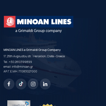
MINOAN LINES a Grimaldi Group Company
|
17, 25th Avgoustou str.
Heraklion, Crete - Greece
Tel.:
+30 2810399899
email:
info@minoan.gr
ΑΡ.Γ.Ε.ΜΗ. 77083027000