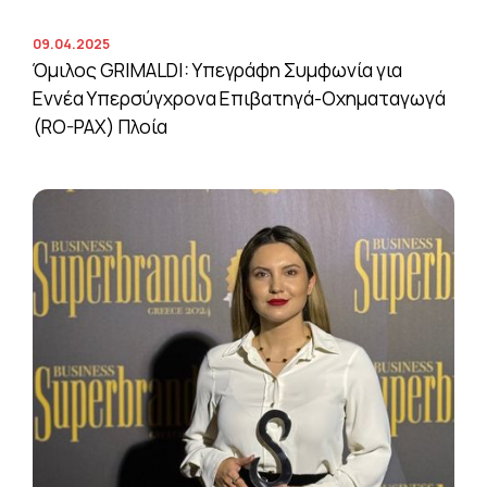
09.04.2025
Όμιλος GRIMALDI: Υπεγράφη Συμφωνία για
Εννέα Υπερσύγχρονα Επιβατηγά-Οχηματαγωγά
(RO-PAX) Πλοία