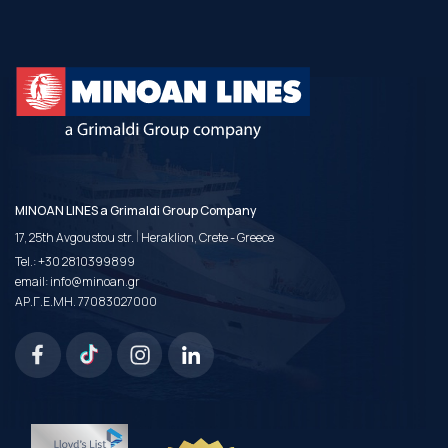
MINOAN LINES a Grimaldi Group Company
|
17, 25th Avgoustou str.
Heraklion, Crete - Greece
Tel.:
+30 2810399899
email:
info@minoan.gr
ΑΡ.Γ.Ε.ΜΗ. 77083027000