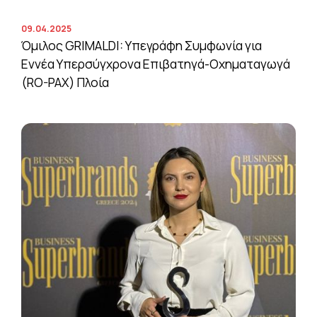
09.04.2025
Όμιλος GRIMALDI: Υπεγράφη Συμφωνία για
Εννέα Υπερσύγχρονα Επιβατηγά-Οχηματαγωγά
(RO-PAX) Πλοία