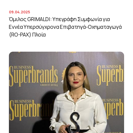
09.04.2025
Όμιλος GRIMALDI: Υπεγράφη Συμφωνία για
Εννέα Υπερσύγχρονα Επιβατηγά-Οχηματαγωγά
(RO-PAX) Πλοία