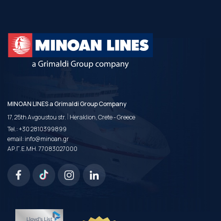
MINOAN LINES a Grimaldi Group Company
|
17, 25th Avgoustou str.
Heraklion, Crete - Greece
Tel.:
+30 2810399899
email:
info@minoan.gr
ΑΡ.Γ.Ε.ΜΗ. 77083027000