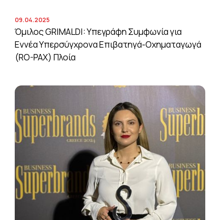
09.04.2025
Όμιλος GRIMALDI: Υπεγράφη Συμφωνία για
Εννέα Υπερσύγχρονα Επιβατηγά-Οχηματαγωγά
(RO-PAX) Πλοία