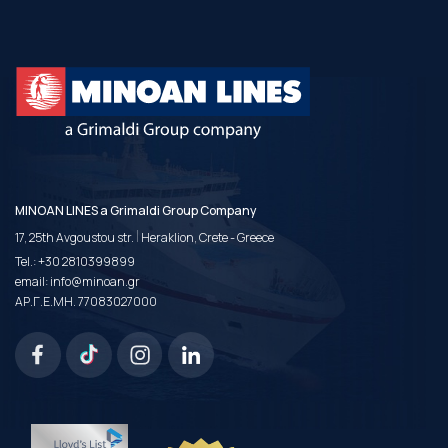
MINOAN LINES a Grimaldi Group Company
|
17, 25th Avgoustou str.
Heraklion, Crete - Greece
Tel.:
+30 2810399899
email:
info@minoan.gr
ΑΡ.Γ.Ε.ΜΗ. 77083027000