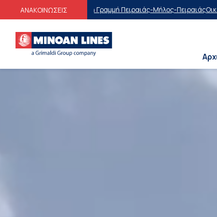
μμή Πειραιάς-Μήλος-Πειραιάς
Οικογενειακές Προσφορές
Εκπτώσεις σ
ΑΝΑΚΟΙΝΩΣΕΙΣ
Αρχ