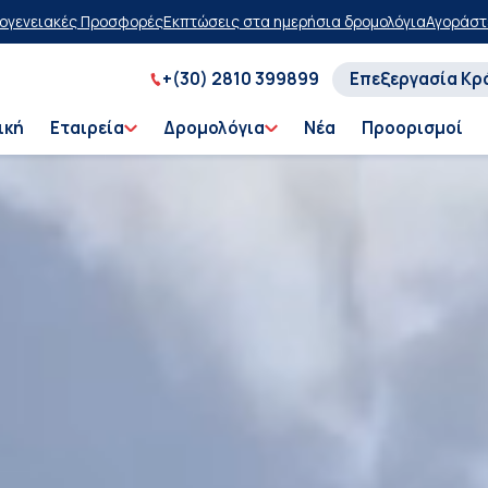
τα ημερήσια δρομολόγια
Αγοράστε τώρα, πληρώστε αργότερα με έκπτ
+(30) 2810 399899
Επεξεργασία Κρ
ική
Εταιρεία
Δρομολόγια
Νέα
Προορισμοί