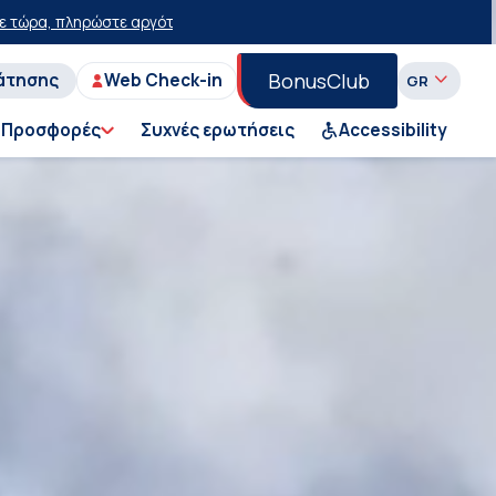
ωση 15 ευρώ!
50% έκπτωση στο εισιτήριο του Ι.Χ. στη Γραμμή Πειρα
BonusClub
άτησης
Web Check-in
Προσφορές
Συχνές ερωτήσεις
Accessibility