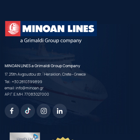
MINOAN LINES a Grimaldi Group Company
|
17, 25th Avgoustou str.
Heraklion, Crete - Greece
Tel.:
+30 2810399899
email:
info@minoan.gr
ΑΡ.Γ.Ε.ΜΗ. 77083027000