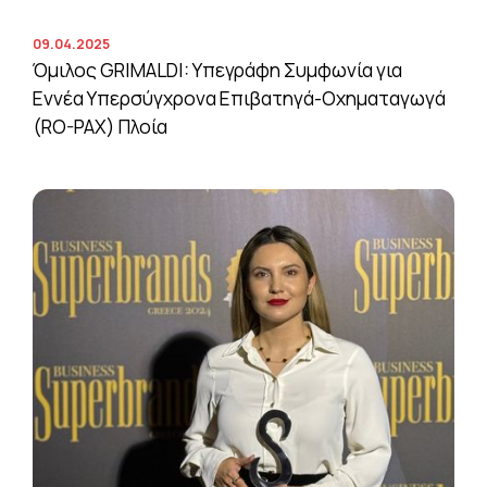
09.04.2025
Όμιλος GRIMALDI: Υπεγράφη Συμφωνία για
Εννέα Υπερσύγχρονα Επιβατηγά-Οχηματαγωγά
(RO-PAX) Πλοία