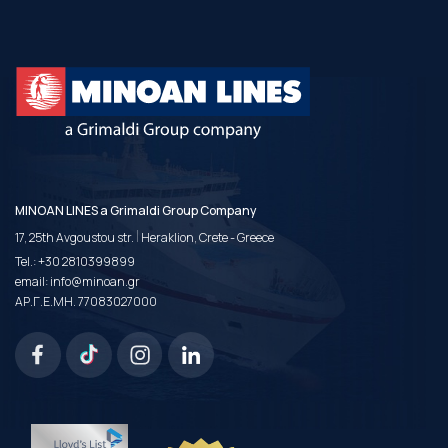
MINOAN LINES a Grimaldi Group Company
|
17, 25th Avgoustou str.
Heraklion, Crete - Greece
Tel.:
+30 2810399899
email:
info@minoan.gr
ΑΡ.Γ.Ε.ΜΗ. 77083027000