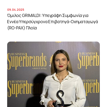
09.04.2025
Όμιλος GRIMALDI: Υπεγράφη Συμφωνία για
Εννέα Υπερσύγχρονα Επιβατηγά-Οχηματαγωγά
(RO-PAX) Πλοία