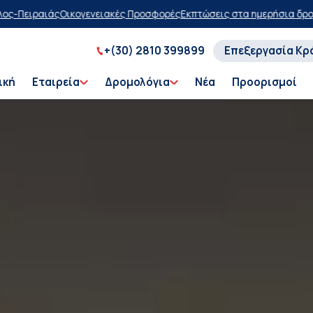
ορές
Εκπτώσεις στα ημερήσια δρομολόγια
Αγοράστε τώρα, πληρώστε α
+(30) 2810 399899
Επεξεργασία Κρ
ική
Εταιρεία
Δρομολόγια
Νέα
Προορισμοί