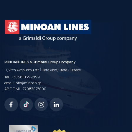
MINOAN LINES a Grimaldi Group Company
|
17, 25th Avgoustou str.
Heraklion, Crete - Greece
Tel.:
+30 2810399899
email:
info@minoan.gr
ΑΡ.Γ.Ε.ΜΗ. 77083027000