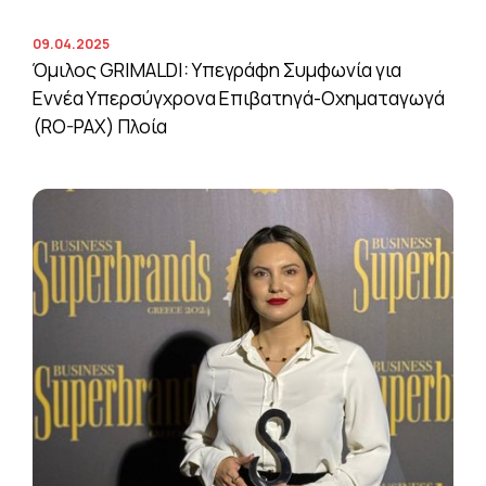
09.04.2025
Όμιλος GRIMALDI: Υπεγράφη Συμφωνία για
Εννέα Υπερσύγχρονα Επιβατηγά-Οχηματαγωγά
(RO-PAX) Πλοία