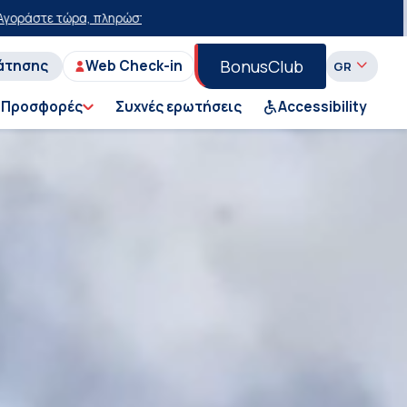
ρα με έκπτωση 15 ευρώ!
50% έκπτωση στο εισιτήριο του Ι.Χ. στη Γρα
BonusClub
άτησης
Web Check-in
Προσφορές
Συχνές ερωτήσεις
Accessibility