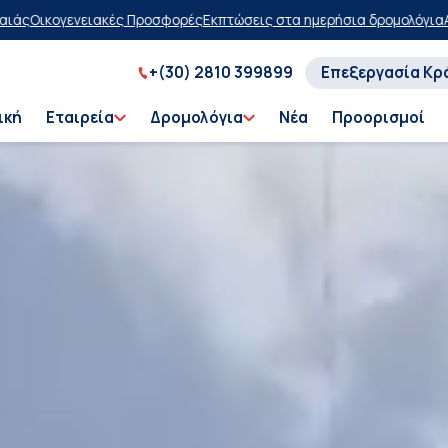
κπτώσεις στα ημερήσια δρομολόγια
Αγοράστε τώρα, πληρώστε αργότε
+(30) 2810 399899
Επεξεργασία Κρ
ική
Εταιρεία
Δρομολόγια
Νέα
Προορισμοί