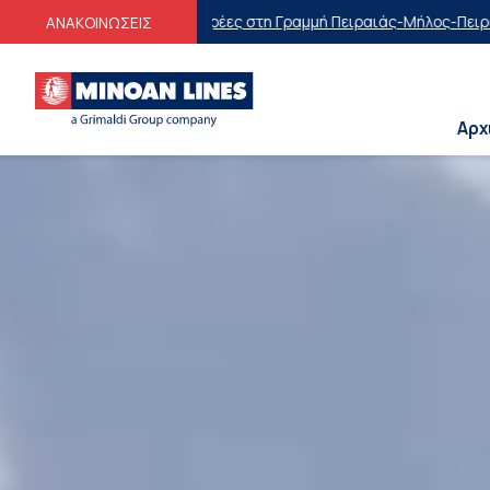
ες στη Γραμμή Πειραιάς-Μήλος-Πειραιάς
Οικογενειακές Προσφορές
Ε
ΑΝΑΚΟΙΝΩΣΕΙΣ
Αρχ