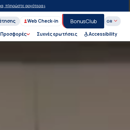
τωση 15 ευρώ!
50% έκπτωση στο εισιτήριο του Ι.Χ. στη Γραμμή Πειρα
BonusClub
άτησης
Web Check-in
Προσφορές
Συχνές ερωτήσεις
Accessibility