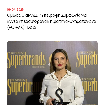
09.04.2025
Όμιλος GRIMALDI: Υπεγράφη Συμφωνία για
Εννέα Υπερσύγχρονα Επιβατηγά-Οχηματαγωγά
(RO-PAX) Πλοία