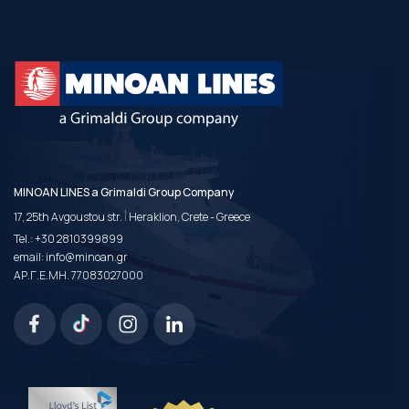
MINOAN LINES a Grimaldi Group Company
|
17, 25th Avgoustou str.
Heraklion, Crete - Greece
Tel.:
+30 2810399899
email:
info@minoan.gr
ΑΡ.Γ.Ε.ΜΗ. 77083027000