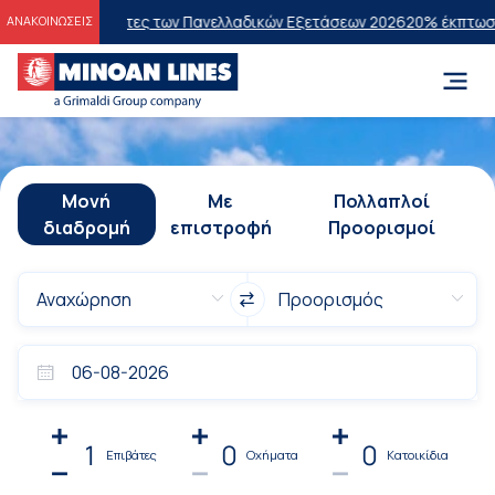
υχόντες των Πανελλαδικών Εξετάσεων 2026
20% έκπτωση στην οικονομ
ΑΝΑΚΟΙΝΩΣΕΙΣ
Μονή
Με
Πολλαπλοί
διαδρομή
επιστροφή
Προορισμοί
1
0
0
Επιβάτες
Οχήματα
Κατοικίδια